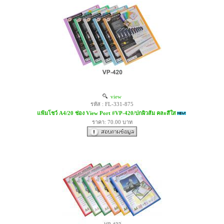
view
รหัส : FL-331-875
แฟ้มโชว์ A4/20 ช่อง View Port #VP-420/ปกผิวส้ม คละสีใส
ราคา: 70.00 บาท