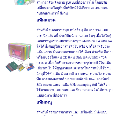
สามารถสั่งผลิตตามรูปแบบที่ต้องการได้ โดยปรับ
เปลี่ยนตามวัตถุดิบที่บริษัทมีให้เลือกและเหมาะสม
กับลักษณะการใช้งาน
แฟ้มแขวน
สำหรับใส่เอกสาร สมุด หนังสือ คู่มือ แบบร่าง แบบ
วาด บิลแจ้งหนี้ ประวัติพนักงาน และอื่นๆ เพื่อใส่ในตู้
เอกสาร หูแขวนขนาดมาตรฐานทั้งขนาด F4 และ A4
ใส่ได้ทั้งกับตู้ใส่เอกสารทั่วไป หรือ ขาตั้งสำหรับวาง
แฟ้มแขวน มีหลากหลายแบบ ให้เลือก ตัวแฟ้ม มีแบบ
พร้อมช่องใส่แผ่น CD แผ่น Disk และชนิดมีฝาปิด
กระดุม เพื่อเก็บรักษาเอกสารหลายรูปแบบไว้ในแฟ้ม
เดียวกันไม่ให้สูญหายและสะดวกในการหยิบใช้งาน
วัสดุที่ใช้ทำแฟ้ม มีหลากสี ความหนา ความใส ความ
ทึบ ลายของพลาสติก ลายแบบพิมพ์ Offset ลายพิมพ์
Silk screen และงานพิมพ์ Hot stamping foil ให้เลือก
ใช้ตามความเหมาะสมและยังสามารถผลิตได้ตามรูป
แบบเฉพาะที่ต้องการ
แฟ้มเมนู
สำหรับใส่รายการอาหาร และ เครื่องดื่ม มีทั้งแบบ