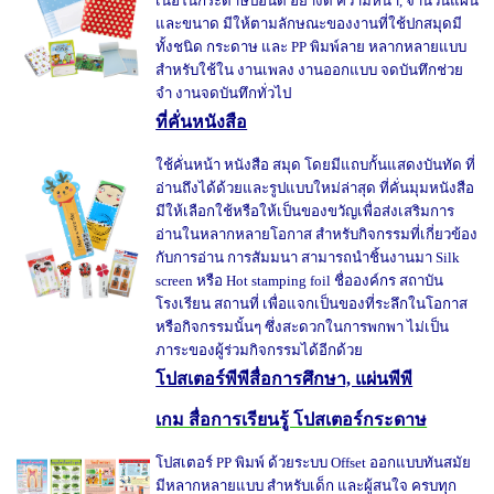
เนื้อในกระดาษปอนด์ อย่างดี ความหนา, จำนวนแผ่น
และขนาด มีให้ตามลักษณะของงานที่ใช้ปกสมุดมี
ทั้งชนิด กระดาษ และ PP พิมพ์ลาย หลากหลายแบบ
สำหรับใช้ใน งานเพลง งานออกแบบ จดบันทึกช่วย
จำ งานจดบันทึกทั่วไป
ที่คั่นหนังสือ
ใช้คั่นหน้า หนังสือ สมุด โดยมีแถบกั้นแสดงบันทัด ที่
อ่านถึงได้ด้วยและรูปแบบใหม่ล่าสุด ที่คั่นมุมหนังสือ
มีให้เลือกใช้หรือให้เป็นของขวัญเพื่อส่งเสริมการ
อ่านในหลากหลายโอกาส สำหรับกิจกรรมที่เกี่ยวข้อง
กับการอ่าน การสัมมนา สามารถนำชิ้นงานมา Silk
screen หรือ Hot stamping foil ชื่อองค์กร สถาบัน
โรงเรียน สถานที่ เพื่อแจกเป็นของที่ระลึกในโอกาส
หรือกิจกรรมนั้นๆ ซึ่งสะดวกในการพกพา ไม่เป็น
ภาระของผู้ร่วมกิจกรรมได้อีกด้วย
โปสเตอร์พีพีสื่อการศึกษา, แผ่นพีพี
เกม สื่อการเรียนรู้ โปสเตอร์กระดาษ
โปสเตอร์ PP พิมพ์ ด้วยระบบ Offset ออกแบบทันสมัย
มีหลากหลายแบบ สำหรับเด็ก และผู้สนใจ ครบทุก