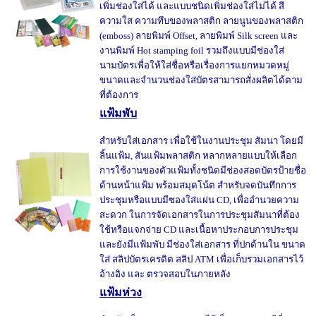
เพิ่มช่องใส่ได้ และแบบชนิดเพิ่มช่องใส่ไม่ได้ สี
ความใส ความทึบของพลาสติก ลายนูนของพลาสติก
(emboss) ลายพิมพ์ Offset, ลายพิมพ์ Silk screen และ
งานพิมพ์ Hot stamping foil รวมถึงแบบมีช่องใส่
นามบัตรเพื่อให้ใส่ชื่อหรือเรื่องการแยกหมวดหมู่
ขนาดและจำนวนช่องใส่บัตรสามารถสั่งผลิตได้ตาม
ที่ต้องการ
แฟ้มพับ
สำหรับใส่เอกสาร เพื่อใช้ในงานประชุม สัมนา โดยมี
ลิ้นแฟ้ม, สันแฟ้มพลาสติก หลากหลายแบบให้เลือก
การใช้งานของตัวแฟ้มทั้งชนิดมีช่องสอดบัตรป้ายชื่อ
ด้านหน้าแฟ้ม พร้อมสมุดโน้ต สำหรับจดบันทึกการ
ประชุมหรือแบบมีซองใส่แผ่น CD, เพื่ออำนวยความ
สะดวก ในการจัดเอกสารในการประชุมสัมนาที่ต้อง
ใช้หรือแจกจ่าย CD และเนื้อหาประกอบการประชุม
และยังมีแฟ้มพับ มีช่องใส่เอกสาร ที่ปกด้านใน ขนาด
ใส่ สลิปบัตรเครดิต สลิป ATM เพื่อเก็บรวมเอกสารไว้
อ้างอิง และ ตรวจสอบในภายหลัง
แฟ้มห่วง