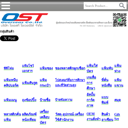
กลุ่มสินค้า
แฟ้มใส่
แฟ้ม
แฟ้มโชว์
แฟ้มซอง
ซองพลาสติกผูกเชือก
แฟ้มพับ
พีพีโฟม
เอกสาร
บัตร
ห่วง
เกมสื่อ
แฟ้มหนีบ
แฟ้ม
ที่คั่น
แฟ้ม
โปสเตอร์สื่อการศึกษา
แฟ้มสันรูด
การ
คลิปบอร์ด
กระเป๋า
และที่วัดส่วนสูง
หนังสือ
แขวน
ศึกษา
อัลบั้ม
แบบ
แฟ้มเมนู
ถุงช้อปปิ้ง
ป้ายชื่อ
ป้ายข้อความ
การ์ด
สมุด
พิมพ์
ภาพ
เครื่อง
OEM
พลาสติกคั่น
ผลิตภัณฑ์
วัสดุ-อุปกรณ์-เครื่อง
สินค้า
Gift
เคลือบ
Set
งานสั่งทำ
แฟ้ม
หน้งเทียม
ใช้สำนักงาน
อาเซียน
บัตร