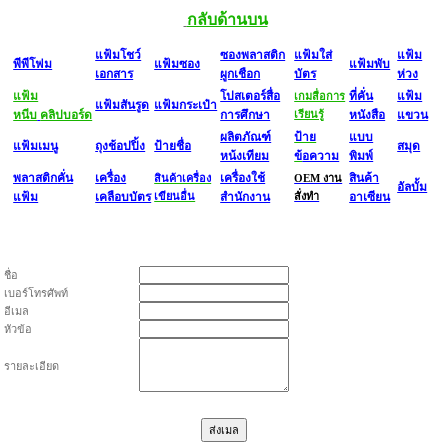
กลับด้านบน
แฟ้มโชว์
ซองพลาสติก
แฟ้มใส่
แฟ้ม
พีพีโฟม
แฟ้มซอง
แฟ้มพับ
เอกสาร
ผูกเชือก
บัตร
ห่วง
แฟ้ม
โปสเตอร์สื่อ
ที่คั่น
แฟ้ม
เกมสื่อการ
แฟ้มสันรูด
แฟ้มกระเป๋า
หนีบ
คลิปบอร์ด
การศึกษา
เรียนรู้
หนังสือ
แขวน
ผลิตภัณฑ์
ป้าย
แบบ
แฟ้มเมนู
ถุงช้อปปิ้ง
ป้ายชื่อ
สมุด
หน้งเทียม
ข
้อความ
พิมพ์
พลาสติก
คั่น
เครื่อง
เครื่องใช้
สินค้า
สินค้าเครื่อง
OEM งาน
อัลบั้ม
แฟ้ม
เคลือบบัตร
เขียนอื่น
สำนักงาน
สั่งทำ
อาเซียน
ชื่อ
เบอร์โทรศัพท์
อีเมล
หัวข้อ
รายละเอียด