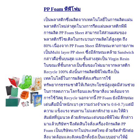
PP Foam พีพีโฟม
เป็นพลาสติกซึ่งผลิตจากเทคโนโลยี่ในการผลิตแผ่น
พลาสติกไหม่ล่าสุดในวงการรีดแผ่นพลาสติกพีพี
การผลิต PP Foam Sheet สามารถใส่ส่วนผสมของ
พลาสติกรีไซเคิลในกระบวนการผลิตได้สูงสุด ถึง
80% เนื่องจาก PP Foam Sheet มีลักษณะทางกายภาพ
เป็นMulti layer PP sheet ซึ่งมีลักษณะคล้าย Sandwich
กล่าวคือชั้นบนสุด และชั้นล่างสุดเป็น Virgin Resin
ในขณะที่ชั้นกลางเป็นชั้นของโฟมมาจากพลาสติก
Recycle 100% ดังนั้นการผลิตพีพีโฟมจึงเป็น
เทคโนโลยี่ในการผลิตที่ส่งเสริมการใช้
ทรัพยากรธรรมชาติให้เกิดประโยชน์สูงสุดมีส่วนช่วย
ในการลดภาวะโลกร้อนและรักษาสิ่งแวดล้อมจาก
การใช้วัสดุ Recycle นอกจากนี้ PP Foam ยังมีลักษณะ
เด่นคือมีน้ำหนักเบา (ความถ่วงจำเพาะ 0.6-0.7) แต่มี
ความ แข็งแรง ทนทาน ไม่แตกหักง่าย และให้ผิว
สัมผัสที่นุ่มนวล ด้วยลักษณะเด่นของพีพีโฟม ที่กล่าว
มาแล้วบริษัทฯ จึงตัดสินใจสั่งเครื่องจักรผลิต PP
Foam เป็นบริษัทแรกในประเทศไทย ด้วยจิตสำนึกต่อ
สิ่งแวดล้อมและสังคมอีกทั้งยังเป็นแบบอย่างให้ผู้