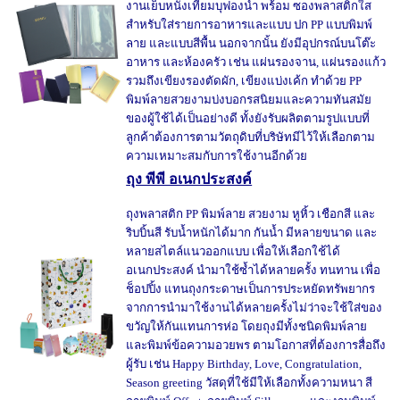
งานเย็บหนังเทียมบุฟองน้ำ พร้อม ซองพลาสติกใส
สำหรับใส่รายการอาหารและแบบ ปก PP แบบพิมพ์
ลาย และแบบสีพื้น นอกจากนั้น ยังมีอุปกรณ์บนโต๊ะ
อาหาร และห้องครัว เช่น แผ่นรองจาน, แผ่นรองแก้ว
รวมถึงเขียงรองตัดผัก, เขียงแบ่งเค้ก ทำด้วย PP
พิมพ์ลายสวยงามบ่งบอกรสนิยมและความทันสมัย
ของผู้ใช้ได้เป็นอย่างดี ทั้งยังรับผลิตตามรูปแบบที่
ลูกค้าต้องการตามวัตถุดิบที่บริษัทมีไว้ให้เลือกตาม
ความเหมาะสมกับการใช้งานอีกด้วย
ถุง พีพี อเนกประสงค์
ถุงพลาสติก PP พิมพ์ลาย สวยงาม หูหิ้ว เชือกสี และ
ริบบิ้นสี รับน้ำหนักได้มาก กันน้ำ มีหลายขนาด และ
หลายสไตล์แนวออกแบบ เพื่อให้เลือกใช้ได้
อเนกประสงค์ นำมาใช้ซ้ำได้หลายครั้ง ทนทาน เพื่อ
ช็อปปิ้ง แทนถุงกระดาษเป็นการประหยัดทรัพยากร
จากการนำมาใช้งานได้หลายครั้งไม่ว่าจะใช้ใส่ของ
ขวัญให้กันแทนการห่อ โดยถุงมีทั้งชนิดพิมพ์ลาย
และพิมพ์ข้อความอวยพร ตามโอกาสที่ต้องการสื่อถึง
ผู้รับ เช่น Happy Birthday, Love, Congratulation,
Season greeting วัสดุที่ใช้มีให้เลือกทั้งความหนา สี