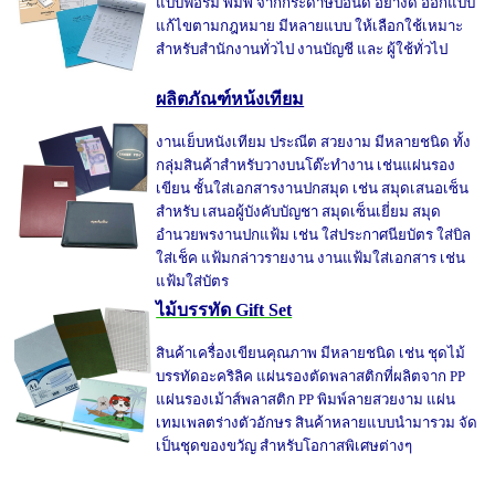
แบบฟอร์ม พิมพ์ จากกระดาษปอนด์ อย่างดี ออกแบบ
แก้ไขตามกฎหมาย มีหลายแบบ ให้เลือกใช้เหมาะ
สำหรับสำนักงานทั่วไป งานบัญชี และ ผู้ใช้ทั่วไป
ผลิตภัณฑ์หน้งเทียม
งานเย็บหนังเทียม ประณีต สวยงาม มีหลายชนิด ทั้ง
กลุ่มสินค้าสำหรับวางบนโต๊ะทำงาน เช่นแผ่นรอง
เขียน ชั้นใส่เอกสารงานปกสมุด เช่น สมุดเสนอเซ็น
สำหรับ เสนอผู้บังคับบัญชา สมุดเซ็นเยี่ยม สมุด
อำนวยพรงานปกแฟ้ม เช่น ใส่ประกาศนียบัตร ใส่บิล
ใส่เช็ค แฟ้มกล่าวรายงาน งานแฟ้มใส่เอกสาร เช่น
แฟ้มใส่บัตร
ไม้บรรทัด Gift Set
สินค้าเครื่องเขียนคุณภาพ มีหลายชนิด เช่น ชุดไม้
บรรทัดอะคริลิค แผ่นรองตัดพลาสติกที่ผลิตจาก PP
แผ่นรองเม้าส์พลาสติก PP พิมพ์ลายสวยงาม แผ่น
เทมเพลตร่างตัวอักษร สินค้าหลายแบบนำมารวม จัด
เป็นชุดของขวัญ สำหรับโอกาสพิเศษต่างๆ