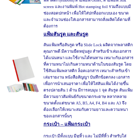
พลาสติก (emboss) ลายพิมพ์ Offset, ลายพิมพ์ Silk
screen และงานพิมพ์ Hot stamping foil รวมถึงแบบมี
ช่องสอดปกหน้า เพื่อให้ใส่ปกที่ออกแบบเอง ขนาด
และจำนวนช่องใส่เอกสารสามารถสั่งผลิตได้ตามที่
ต้องการ
แฟ้มสันรูด และสันรูด
สันแฟ้มหรือสันรูด หรือ Slide Lock ผลิตจากพลาสติก
คุณภาพดี มีความยืดหยุ่นสูง สำหรับเข้าเล่มเอกสาร
ได้แน่นหนา และใช้งานได้ทนทาน เหมาะกับเอกสาร
ที่ความหนาไม่เกินความหนาด้านในของสันรูด โดย
ใช้สันแฟ้มพลาสติก ล็อคเอกสาร เหมาะสำหรับเข้า
เล่มรายงาน หนังสือสัญญา บันทึกข้อตกลง เอกสาร
เพื่อการนำเสนอราคา เพื่อให้ใส่สันแฟ้มได้ง่ายขึ้น
ตรงปลายสัน 1 ด้าน มีการลบมุม 1 จุด สันรูด สันแฟ้ม
มีความยาวสัมพันธ์กับขนาดกระดาษ หลากหลาย
ขนาดตั้งแต่ขนาด A5, B5, A4, F4, B4 และ A3 จึง
ต้องเลือกให้เหมาะสมกับความยาวและความหนา
ของเอกสารนั้นๆ
กระเป๋า – แฟ้มกระเป๋า
กระเป๋า มีทั้งแบบ มีหูหิ้ว และ ไม่มีที่หิ้ว สำหรับใส่