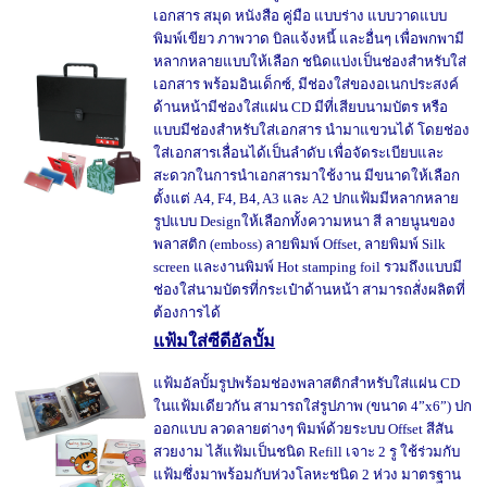
เอกสาร สมุด หนังสือ คู่มือ แบบร่าง แบบวาดแบบ
พิมพ์เขียว ภาพวาด บิลแจ้งหนี้ และอื่นๆ เพื่อพกพามี
หลากหลายแบบให้เลือก ชนิดแบ่งเป็นช่องสำหรับใส่
เอกสาร พร้อมอินเด็กซ์, มีช่องใส่ของอเนกประสงค์
ด้านหน้ามีช่องใส่แผ่น CD มีที่เสียบนามบัตร หรือ
แบบมีช่องสำหรับใส่เอกสาร นำมาแขวนได้ โดยช่อง
ใส่เอกสารเลื่อนได้เป็นลำดับ เพื่อจัดระเบียบและ
สะดวกในการนำเอกสารมาใช้งาน มีขนาดให้เลือก
ตั้งแต่ A4, F4, B4, A3 และ A2 ปกแฟ้มมีหลากหลาย
รูปแบบ Designให้เลือกทั้งความหนา สี ลายนูนของ
พลาสติก (emboss) ลายพิมพ์ Offset, ลายพิมพ์ Silk
screen และงานพิมพ์ Hot stamping foil รวมถึงแบบมี
ช่องใส่นามบัตรที่กระเป๋าด้านหน้า สามารถสั่งผลิตที่
ต้องการได้
แฟ้มใส่ซีดีอัลบั้ม
แฟ้มอัลบั้มรูปพร้อมช่องพลาสติกสำหรับใส่แผ่น CD
ในแฟ้มเดียวกัน สามารถใส่รูปภาพ (ขนาด 4”x6”) ปก
ออกแบบ ลวดลายต่างๆ พิมพ์ด้วยระบบ Offset สีสัน
สวยงาม ไส้แฟ้มเป็นชนิด Refill เจาะ 2 รู ใช้ร่วมกับ
แฟ้มซึ่งมาพร้อมกับห่วงโลหะชนิด 2 ห่วง มาตรฐาน